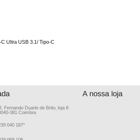
C Ultra USB 3.1/ Tipo-C
ada
A nossa loja
R. Fernando Duarte de Brito, loja 8
3040-381 Coimbra
239 040 187*
929 069 106