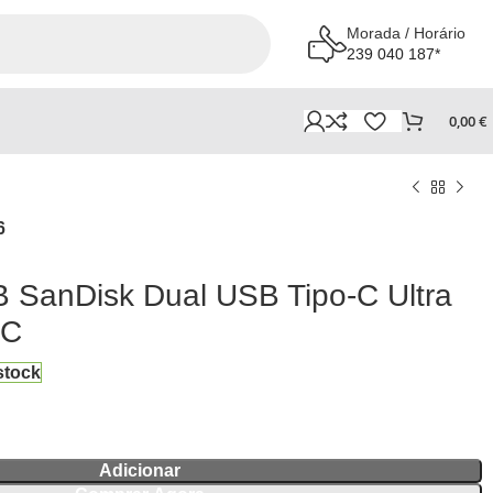
Morada / Horário
239 040 187*
0,00
€
6
 SanDisk Dual USB Tipo-C Ultra
-C
stock
Adicionar