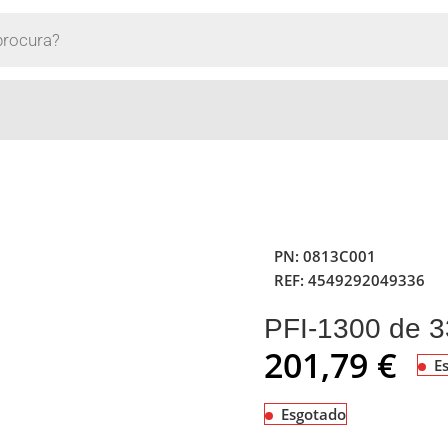
PN:
0813C001
REF:
4549292049336
PFI-1300 de 
201,79
€
E
Esgotado