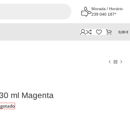
Morada / Horário
239 040 187*
0,00
€
330 ml Magenta
sgotado