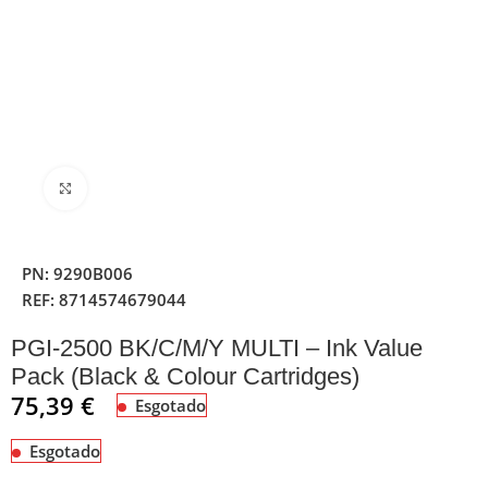
Clique para ampliar
PN:
9290B006
REF:
8714574679044
PGI-2500 BK/C/M/Y MULTI – Ink Value
Pack (Black & Colour Cartridges)
75,39
€
Esgotado
Esgotado