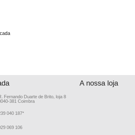
icada
ada
A nossa loja
R. Fernando Duarte de Brito, loja 8
3040-381 Coimbra
239 040 187*
929 069 106