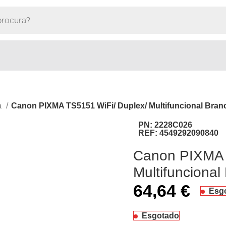
a
Canon PIXMA TS5151 WiFi/ Duplex/ Multifuncional Bran
PN:
2228C026
REF:
4549292090840
Canon PIXMA 
Multifuncional
64,64
€
Esg
Esgotado