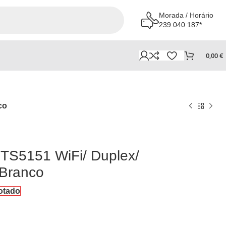
Morada / Horário
239 040 187*
0,00
€
co
TS5151 WiFi/ Duplex/
 Branco
otado