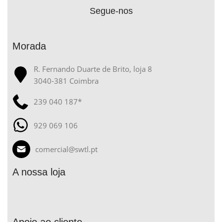
Segue-nos
Morada
R. Fernando Duarte de Brito, loja 8
3040-381 Coimbra
239 040 187*
929 069 106
comercial@swtl.pt
A nossa loja