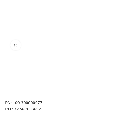
Clique para ampliar
PN:
100-300000077
REF:
727419314855