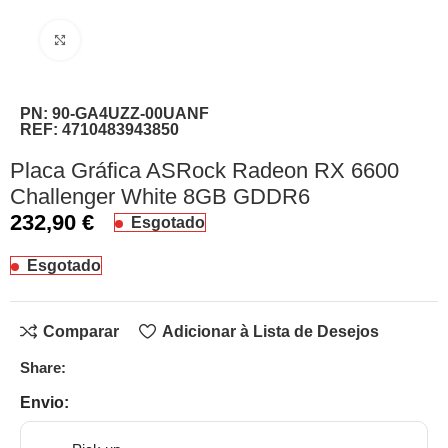
Clique para ampliar
PN:
90-GA4UZZ-00UANF
REF:
4710483943850
Placa Gráfica ASRock Radeon RX 6600
Challenger White 8GB GDDR6
232,90
€
Esgotado
Esgotado
Comparar
Adicionar à Lista de Desejos
Share:
Envio: