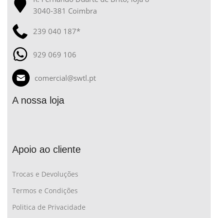
3040-381 Coimbra
239 040 187*
929 069 106
comercial@swtl.pt
A nossa loja
Apoio ao cliente
Trocas e Devoluções
Termos e Condições
Politica de Privacidade