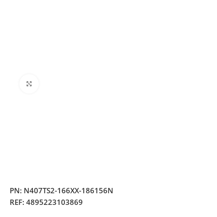
Clique para ampliar
PN:
N407TS2-166XX-186156N
REF:
4895223103869