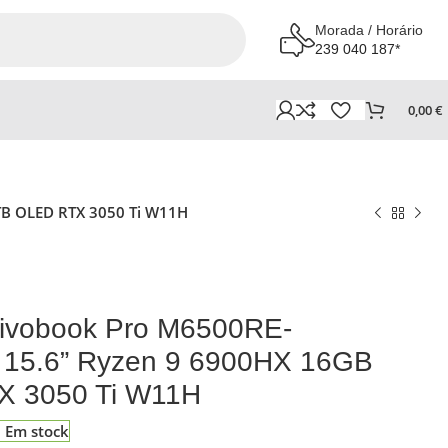
Morada / Horário
239 040 187*
0,00
€
TB OLED RTX 3050 Ti W11H
 Vivobook Pro M6500RE-
15.6” Ryzen 9 6900HX 16GB
X 3050 Ti W11H
Em stock