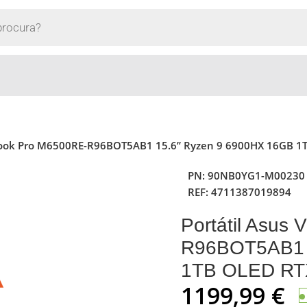
obook Pro M6500RE-R96BOT5AB1 15.6” Ryzen 9 6900HX 16GB 1
PN:
90NB0YG1-M00230
REF:
4711387019894
Portátil Asus
R96BOT5AB1 
1TB OLED RT
1199,99
€