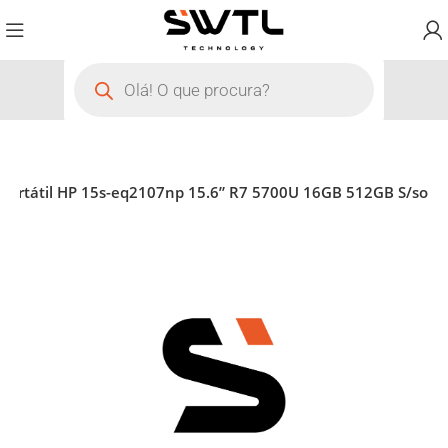
Portátil HP 15s-eq2107np 15.6” R7 5700U 16GB 512GB S/so