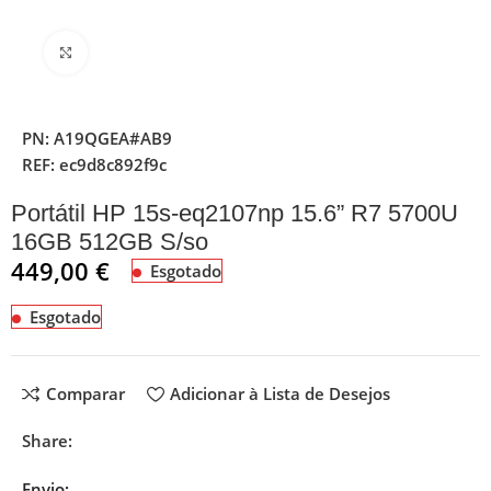
Clique para ampliar
PN:
A19QGEA#AB9
REF:
ec9d8c892f9c
Portátil HP 15s-eq2107np 15.6” R7 5700U
16GB 512GB S/so
449,00
€
Esgotado
Esgotado
Comparar
Adicionar à Lista de Desejos
Share:
Envio: