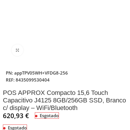
Clique para ampliar
PN:
appTPV05WH+VFDG8-256
REF:
8435099530404
POS APPROX Compacto 15,6 Touch
Capacitivo J4125 8GB/256GB SSD, Branco
c/ display – WiFi/Bluetooth
620,93
€
Esgotado
Esgotado