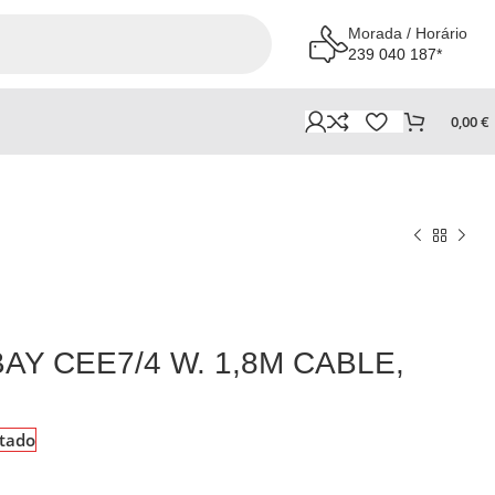
Morada / Horário
239 040 187*
0,00
€
3BAY CEE7/4 W. 1,8M CABLE,
tado