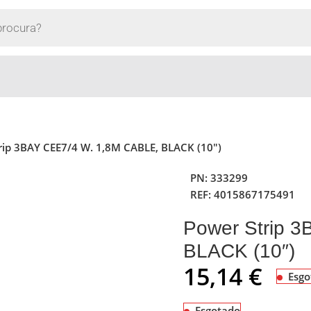
rip 3BAY CEE7/4 W. 1,8M CABLE, BLACK (10″)
PN:
333299
REF:
4015867175491
Power Strip 
BLACK (10″)
15,14
€
Esgo
Esgotado