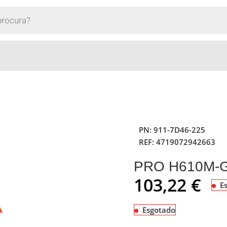
PN:
911-7D46-225
REF:
4719072942663
PRO H610M-
103,22
€
E
Esgotado