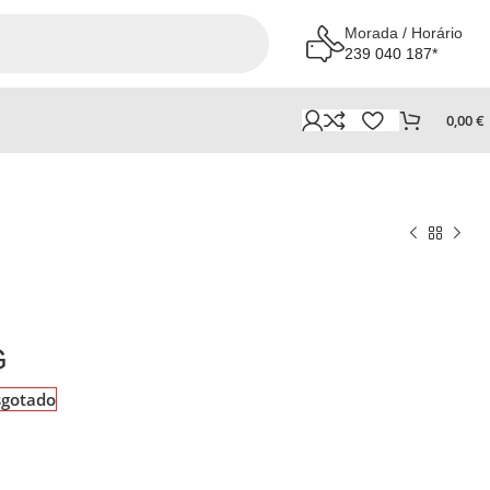
Morada / Horário
239 040 187*
0,00
€
G
sgotado