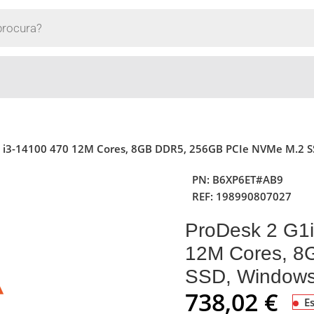
re i3-14100 470 12M Cores, 8GB DDR5, 256GB PCIe NVMe M.2 S
PN:
B6XP6ET#AB9
REF:
198990807027
ProDesk 2 G1i
12M Cores, 8
SSD, Windows 
738,02
€
E