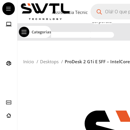
Assistência Técnica
Corporate
Categorias
Início
Desktops
ProDesk 2 G1i E SFF – IntelCo