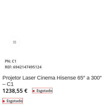
Clique para ampliar
PN:
C1
REF:
6942147495124
Projetor Laser Cinema Hisense 65″ a 300″
– C1
1238,55
€
Esgotado
Esgotado