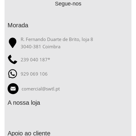
Segue-nos
Morada
R. Fernando Duarte de Brito, loja 8
3040-381 Coimbra
239 040 187*
929 069 106
comercial@swtl.pt
A nossa loja
Apoio ao cliente