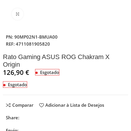
Clique para ampliar
PN:
90MP02N1-BMUA00
REF:
4711081905820
Rato Gaming ASUS ROG Chakram X
Origin
126,90
€
Esgotado
Esgotado
Comparar
Adicionar à Lista de Desejos
Share:
Envio: