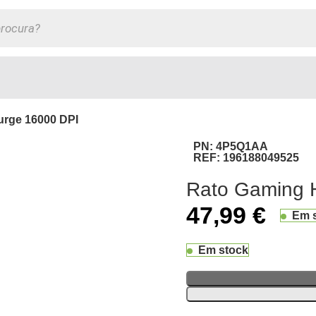
urge 16000 DPI
PN:
4P5Q1AA
REF:
196188049525
Rato Gaming H
47,99
€
Em 
Em stock