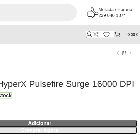
Morada / Horário
239 040 187*
0,00
€
yperX Pulsefire Surge 16000 DPI
stock
Adicionar
Comprar Agora