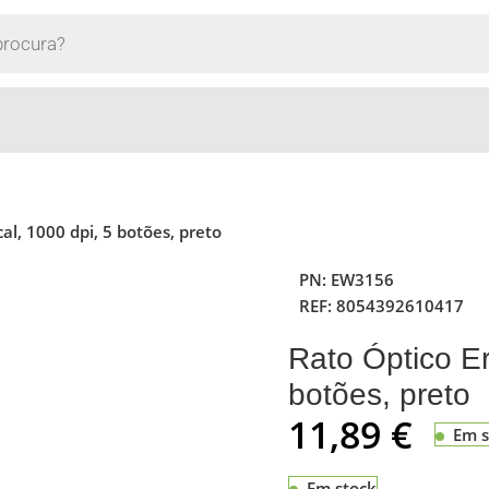
al, 1000 dpi, 5 botões, preto
PN:
EW3156
REF:
8054392610417
Rato Óptico Er
botões, preto
11,89
€
Em s
Em stock