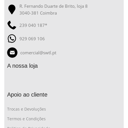
R. Fernando Duarte de Brito, loja 8
3040-381 Coimbra
239 040 187*
929 069 106
comercial@swtl.pt
A nossa loja
Apoio ao cliente
Trocas e Devoluções
Termos e Condições