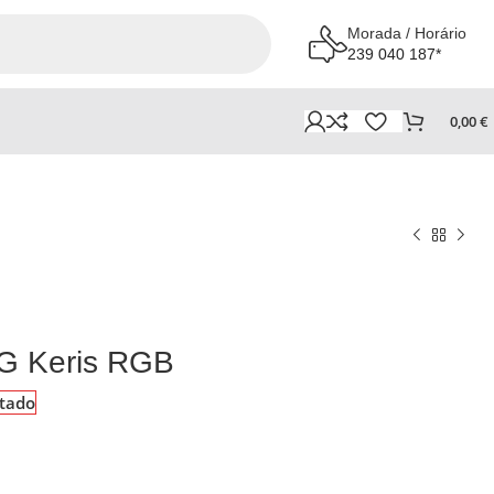
Morada / Horário
239 040 187*
0,00
€
G Keris RGB
tado