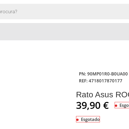
PN:
90MP01R0-B0UA00
REF:
4718017870177
Rato Asus RO
39,90
€
Esgo
Esgotado