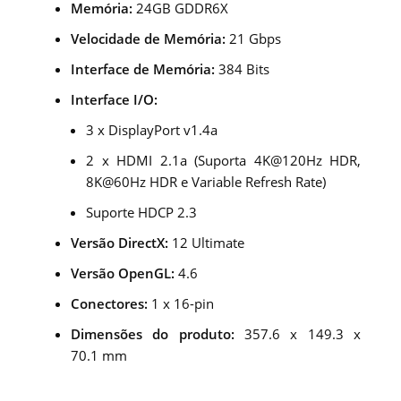
Memória:
24GB GDDR6X
Velocidade de Memória:
21 Gbps
Interface de Memória:
384 Bits
Interface I/O:
3 x DisplayPort v1.4a
2 x HDMI 2.1a (Suporta 4K@120Hz HDR,
8K@60Hz HDR e Variable Refresh Rate)
Suporte HDCP 2.3
Versão DirectX:
12 Ultimate
Versão OpenGL:
4.6
Conectores:
1 x 16-pin
Dimensões do produto:
357.6 x 149.3 x
70.1 mm