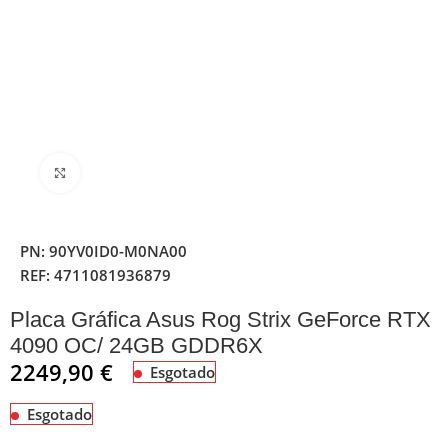
Clique para ampliar
PN:
90YV0ID0-M0NA00
REF:
4711081936879
Placa Gráfica Asus Rog Strix GeForce RTX
4090 OC/ 24GB GDDR6X
2249,90
€
Esgotado
Esgotado