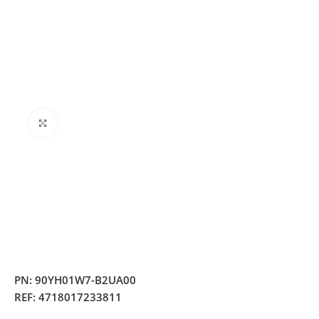
Clique para ampliar
PN:
90YH01W7-B2UA00
REF:
4718017233811