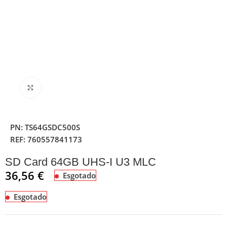
Clique para ampliar
PN:
TS64GSDC500S
REF:
760557841173
SD Card 64GB UHS-I U3 MLC
36,56
€
Esgotado
Esgotado