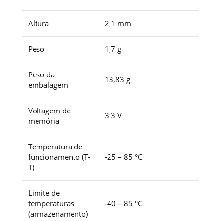
Altura
2,1 mm
Peso
1,7 g
Peso da
13,83 g
embalagem
Voltagem de
3.3 V
memória
Temperatura de
funcionamento (T-
-25 – 85 °C
T)
Limite de
temperaturas
-40 – 85 °C
(armazenamento)