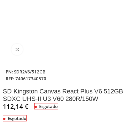
Clique para ampliar
PN:
SDR2V6/512GB
REF:
740617340570
SD Kingston Canvas React Plus V6 512GB
SDXC UHS-II U3 V60 280R/150W
112,14
€
Esgotado
Esgotado