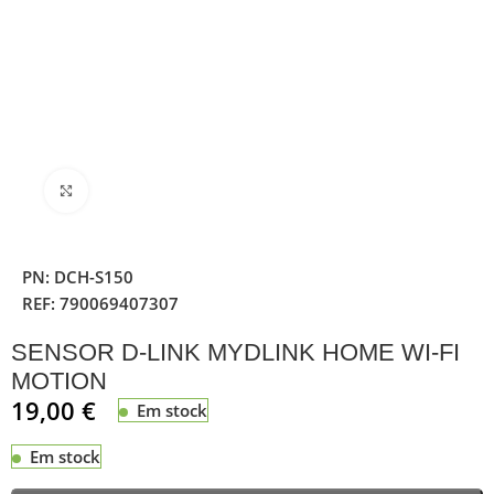
Clique para ampliar
PN:
DCH-S150
REF:
790069407307
SENSOR D-LINK MYDLINK HOME WI-FI
MOTION
19,00
€
Em stock
Em stock