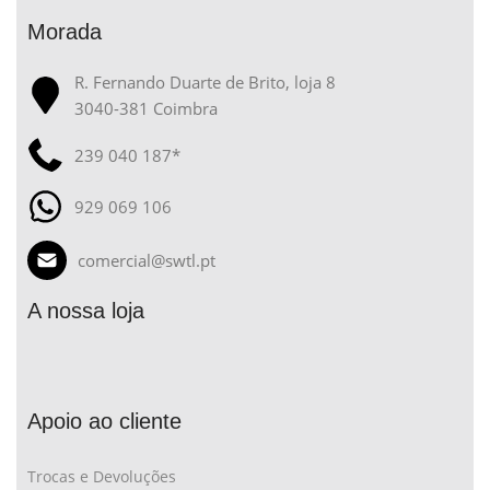
Morada
R. Fernando Duarte de Brito, loja 8
3040-381 Coimbra
239 040 187*
929 069 106
comercial@swtl.pt
A nossa loja
Apoio ao cliente
Trocas e Devoluções