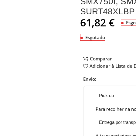
SMX750I, SM
SURT48XLBP
61,82
€
Esgo
Esgotado
Comparar
Adicionar à Lista de 
Envio:
Pick up
Para recolher na no
Entrega por transp
A transportadora e