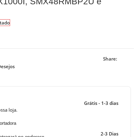
X1000I, SMX48RMBP2U e
tado
Share:
Desejos
Grátis - 1-3 dias
ssa loja.
ortadora
2-3 Dias
ntregará no endereço