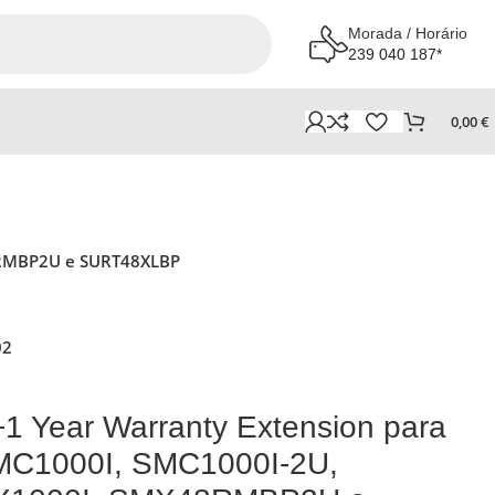
Morada / Horário
239 040 187*
0,00
€
48RMBP2U e SURT48XLBP
02
+1 Year Warranty Extension para
MC1000I, SMC1000I-2U,