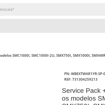
os modelos SMC1000I, SMC1000I-2U, SMX750I, SMX1000I, SMX
PN:
WBEXTWAR1YR-SP-
REF:
731304259213
Service Pack 
os modelos S