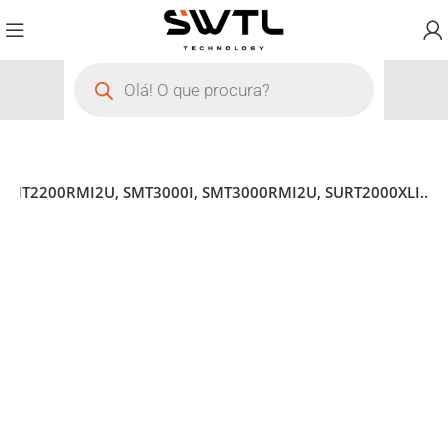
 SMT2200RMI2U, SMT3000I, SMT3000RMI2U, SURT2000XLI..