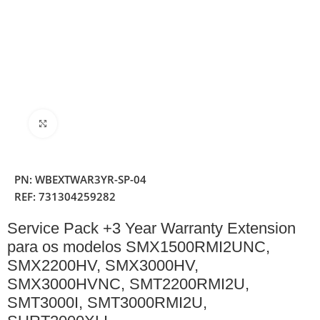
Clique para ampliar
PN:
WBEXTWAR3YR-SP-04
REF:
731304259282
Service Pack +3 Year Warranty Extension
para os modelos SMX1500RMI2UNC,
SMX2200HV, SMX3000HV,
SMX3000HVNC, SMT2200RMI2U,
SMT3000I, SMT3000RMI2U,