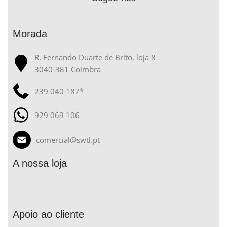
Morada
R. Fernando Duarte de Brito, loja 8
3040-381 Coimbra
239 040 187*
929 069 106
comercial@swtl.pt
A nossa loja
Apoio ao cliente