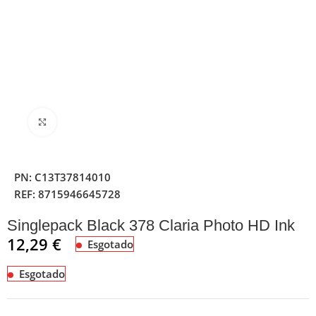
Clique para ampliar
PN:
C13T37814010
REF:
8715946645728
Singlepack Black 378 Claria Photo HD Ink
12,29
€
Esgotado
Esgotado