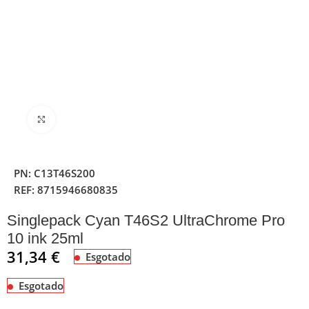
Clique para ampliar
PN:
C13T46S200
REF:
8715946680835
Singlepack Cyan T46S2 UltraChrome Pro
10 ink 25ml
31,34
€
Esgotado
Esgotado