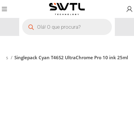
apas
Singlepack Cyan T46S2 UltraChrome Pro 10 ink 25ml