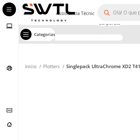
Assistência Técnica
Corporate
Categorias
Início
Plotters
Singlepack UltraChrome XD2 T