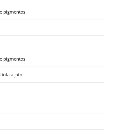
de pigmentos
de pigmentos
inta a jato