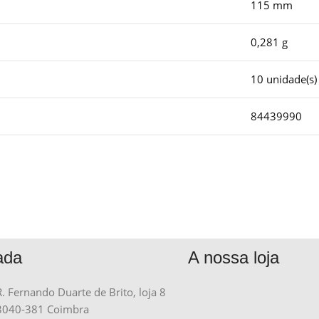
115 mm
0,281 g
10 unidade(s)
84439990
ada
A nossa loja
R. Fernando Duarte de Brito, loja 8
3040-381 Coimbra