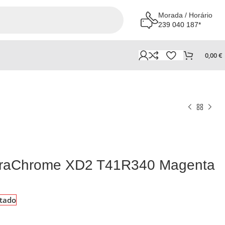
Morada / Horário
239 040 187*
0,00
€
ltraChrome XD2 T41R340 Magenta
tado