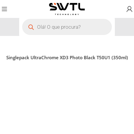
s
Singlepack UltraChrome XD3 Photo Black T50U1 (350ml)