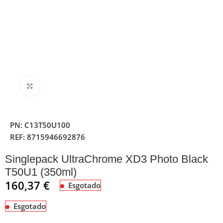
Clique para ampliar
PN:
C13T50U100
REF:
8715946692876
Singlepack UltraChrome XD3 Photo Black
T50U1 (350ml)
160,37
€
Esgotado
Esgotado