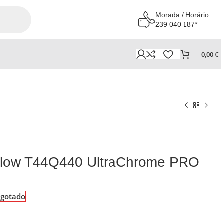
Morada / Horário
239 040 187*
0,00
€
ellow T44Q440 UltraChrome PRO
sgotado