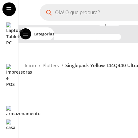
Assistência Técnica
Corporate
Categorias
Início
Plotters
Singlepack Yellow T44Q440 Ult