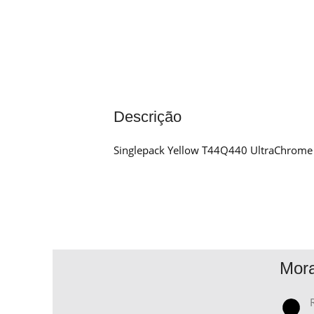
Descrição
Singlepack Yellow T44Q440 UltraChrom
Mor