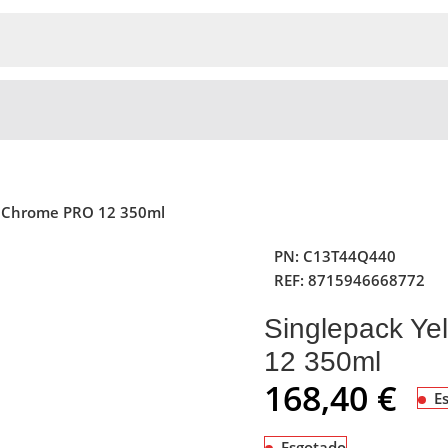
raChrome PRO 12 350ml
PN:
C13T44Q440
REF:
8715946668772
Singlepack Y
12 350ml
168,40
€
E
Esgotado