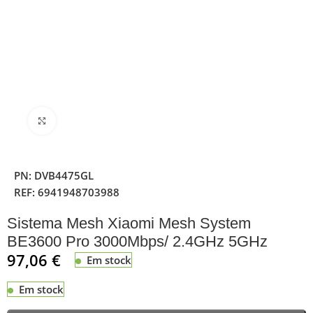
Clique para ampliar
PN:
DVB4475GL
REF:
6941948703988
Sistema Mesh Xiaomi Mesh System
BE3600 Pro 3000Mbps/ 2.4GHz 5GHz
97,06
€
Em stock
Em stock