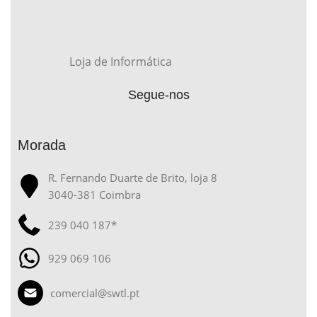
Loja de Informática
Segue-nos
Morada
R. Fernando Duarte de Brito, loja 8
3040-381 Coimbra
239 040 187*
929 069 106
comercial@swtl.pt