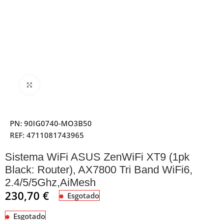
Clique para ampliar
PN:
90IG0740-MO3B50
REF:
4711081743965
Sistema WiFi ASUS ZenWiFi XT9 (1pk
Black: Router), AX7800 Tri Band WiFi6,
2.4/5/5Ghz,AiMesh
230,70
€
Esgotado
Esgotado