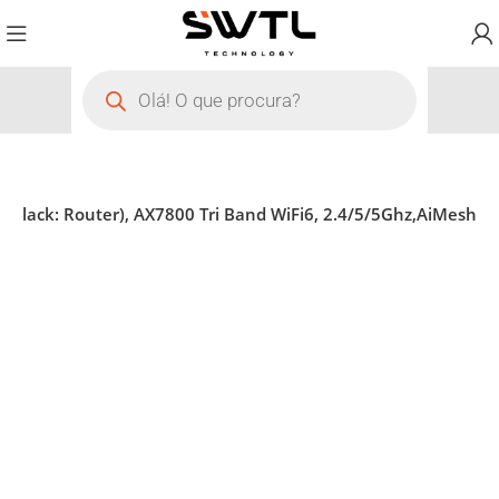
k Black: Router), AX7800 Tri Band WiFi6, 2.4/5/5Ghz,AiMesh