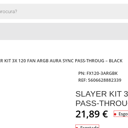
ER KIT 3X 120 FAN ARGB AURA SYNC PASS-THROUG – BLACK
PN:
FX120-3ARGBK
REF:
5606628882339
SLAYER KIT 
PASS-THROU
21,89
€
Esgo
Esgotado