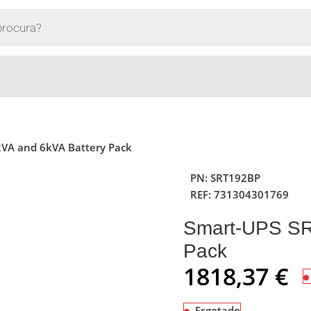
kVA and 6kVA Battery Pack
PN:
SRT192BP
REF:
731304301769
Smart-UPS SR
Pack
1818,37
€
Esgotado