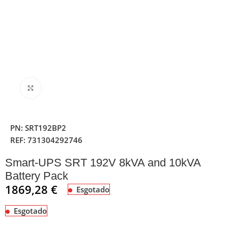
Clique para ampliar
PN:
SRT192BP2
REF:
731304292746
Smart-UPS SRT 192V 8kVA and 10kVA
Battery Pack
1869,28
€
Esgotado
Esgotado