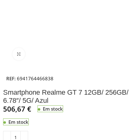
Clique para ampliar
REF:
6941764466838
Smartphone Realme GT 7 12GB/ 256GB/
6.78″/ 5G/ Azul
506,67
€
Em stock
Em stock