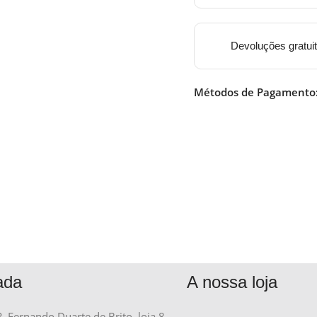
Devoluções gratui
Métodos de Pagamento
ada
A nossa loja
R. Fernando Duarte de Brito, loja 8