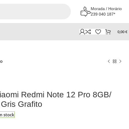
Morada / Horário
239 040 187*
0,00
€
to
iaomi Redmi Note 12 Pro 8GB/
Gris Grafito
m stock