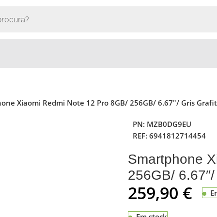
one Xiaomi Redmi Note 12 Pro 8GB/ 256GB/ 6.67″/ Gris Grafi
PN:
MZB0DG9EU
REF:
6941812714454
Smartphone X
256GB/ 6.67″/ 
259,90
€
E
Em stock