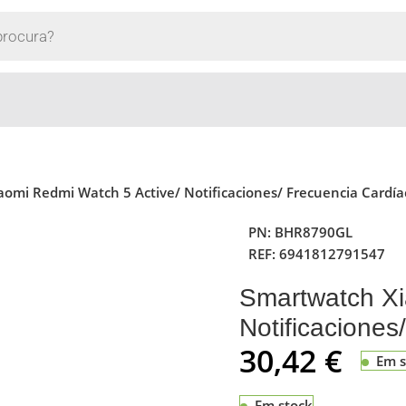
omi Redmi Watch 5 Active/ Notificaciones/ Frecuencia Cardía
PN:
BHR8790GL
REF:
6941812791547
Smartwatch Xi
Notificaciones
30,42
€
Em s
Em stock