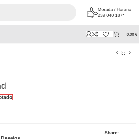
Morada / Horário
239 040 187*
0,00
€
nd
otado
Share:
e Desejos