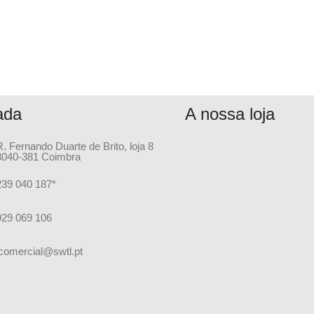
ada
A nossa loja
R. Fernando Duarte de Brito, loja 8
3040-381 Coimbra
239 040 187*
929 069 106
comercial@swtl.pt