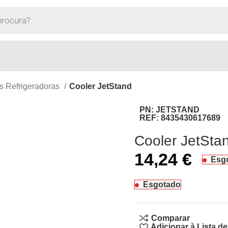
s Refrigeradoras
Cooler JetStand
PN:
JETSTAND
REF:
8435430617689
Cooler JetSta
14,24
€
Esg
Esgotado
Comparar
Adicionar à Lista d