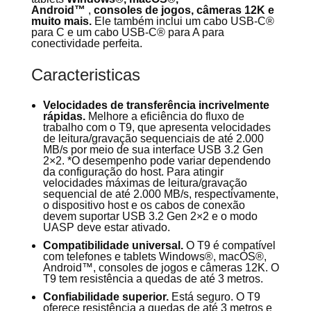
Android™
,
consoles de jogos, câmeras 12K e
muito mais.
Ele também inclui um cabo USB-C®
para C e um cabo USB-C® para A para
conectividade perfeita.
Caracteristicas
Velocidades de transferência incrivelmente
rápidas.
Melhore a eficiência do fluxo de
trabalho com o T9, que apresenta velocidades
de leitura/gravação sequenciais de até 2.000
MB/s por meio de sua interface USB 3.2 Gen
2×2. *O desempenho pode variar dependendo
da configuração do host. Para atingir
velocidades máximas de leitura/gravação
sequencial de até 2.000 MB/s, respectivamente,
o dispositivo host e os cabos de conexão
devem suportar USB 3.2 Gen 2×2 e o modo
UASP deve estar ativado.
Compatibilidade universal.
O T9 é compatível
com telefones e tablets Windows®, macOS®,
Android™, consoles de jogos e câmeras 12K. O
T9 tem resistência a quedas de até 3 metros.
Confiabilidade superior.
Está seguro. O T9
oferece resistência a quedas de até 3 metros e