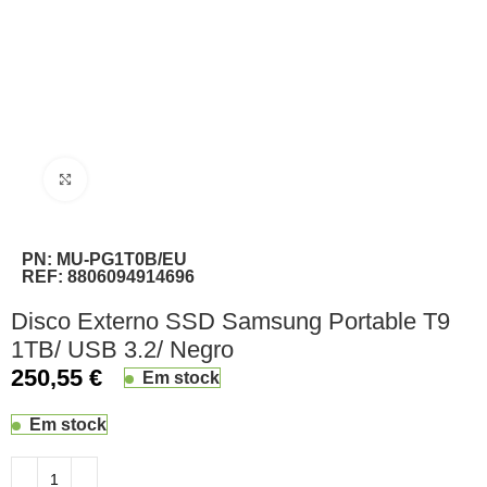
Clique para ampliar
PN:
MU-PG1T0B/EU
REF:
8806094914696
Disco Externo SSD Samsung Portable T9
1TB/ USB 3.2/ Negro
250,55
€
Em stock
Em stock