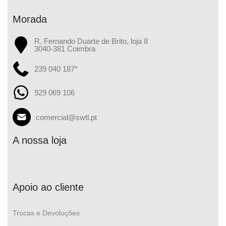
Morada
R. Fernando Duarte de Brito, loja 8
3040-381 Coimbra
239 040 187*
929 069 106
comercial@swtl.pt
A nossa loja
Apoio ao cliente
Trocas e Devoluções