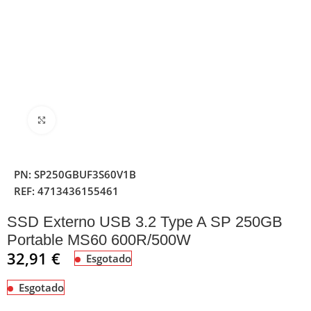
Clique para ampliar
PN:
SP250GBUF3S60V1B
REF:
4713436155461
SSD Externo USB 3.2 Type A SP 250GB
Portable MS60 600R/500W
32,91
€
Esgotado
Esgotado