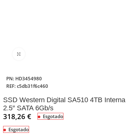
Clique para ampliar
PN:
HD3454980
REF:
c5db31f6c460
SSD Western Digital SA510 4TB Interna
2.5″ SATA 6Gb/s
318,26
€
Esgotado
Esgotado