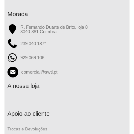
Morada
R. Fernando Duarte de Brito, loja 8
3040-381 Coimbra
239 040 187*
929 069 106
comercial@swtl.pt
A nossa loja
Apoio ao cliente
Trocas e Devoluções