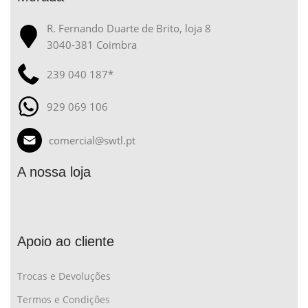
R. Fernando Duarte de Brito, loja 8
3040-381 Coimbra
239 040 187*
929 069 106
comercial@swtl.pt
A nossa loja
Apoio ao cliente
Trocas e Devoluções
Termos e Condições