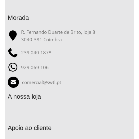
Morada
R. Fernando Duarte de Brito, loja 8
3040-381 Coimbra
239 040 187*
929 069 106
comercial@swtl.pt
A nossa loja
Apoio ao cliente