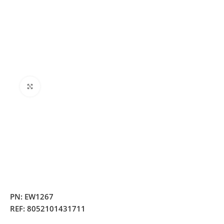
Clique para ampliar
PN:
EW1267
REF:
8052101431711