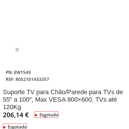
Clique para ampliar
PN:
EW1549
REF:
8052101433357
Suporte TV para Chão/Parede para TVs de
55″ a 100″, Max VESA 800×600, TVs até
120Kg
206,14
€
Esgotado
Esgotado