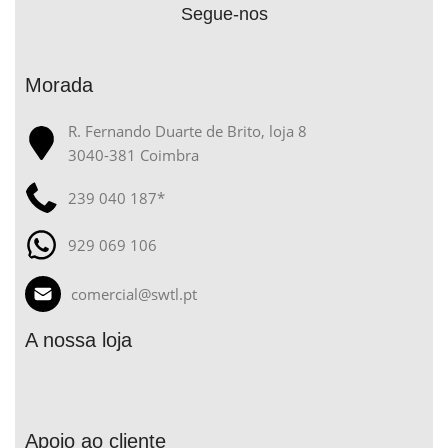
Segue-nos
Morada
R. Fernando Duarte de Brito, loja 8
3040-381 Coimbra
239 040 187*
929 069 106
comercial@swtl.pt
A nossa loja
Apoio ao cliente