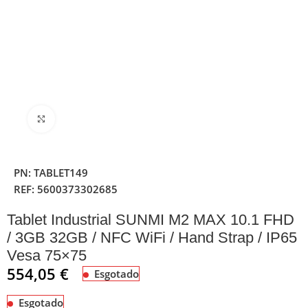
Clique para ampliar
PN:
TABLET149
REF:
5600373302685
Tablet Industrial SUNMI M2 MAX 10.1 FHD
/ 3GB 32GB / NFC WiFi / Hand Strap / IP65
Vesa 75×75
554,05
€
Esgotado
Esgotado