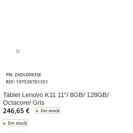
Clique para ampliar
PN:
ZADL0083SE
REF:
197530701351
Tablet Lenovo K11 11″/ 8GB/ 128GB/
Octacore/ Gris
246,65
€
Em stock
Em stock