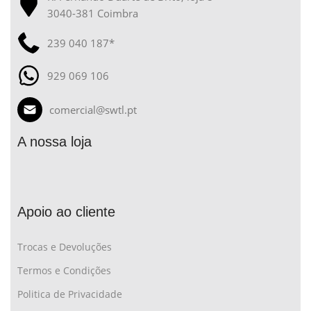
3040-381 Coimbra
239 040 187*
929 069 106
comercial@swtl.pt
A nossa loja
Apoio ao cliente
Trocas e Devoluções
Termos e Condições
Politica de Privacidade