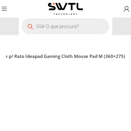
ete p/ Rato Ideapad Gaming Cloth Mouse Pad M (360×275)