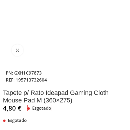
Clique para ampliar
PN:
GXH1C97873
REF:
195713732604
Tapete p/ Rato Ideapad Gaming Cloth
Mouse Pad M (360×275)
4,80
€
Esgotado
Esgotado